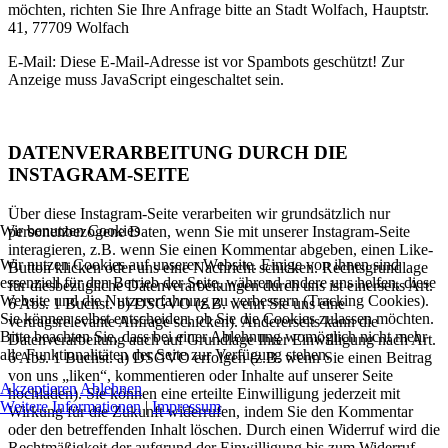
möchten, richten Sie Ihre Anfrage bitte an Stadt Wolfach, Hauptstr.
41, 77709 Wolfach
E-Mail:
Diese E-Mail-Adresse ist vor Spambots geschützt! Zur
Anzeige muss JavaScript eingeschaltet sein.
DATENVERARBEITUNG DURCH DIE
INSTAGRAM-SEITE
Über diese Instagram-Seite verarbeiten wir grundsätzlich nur
Wir benutzen Cookies
personenbezogene Daten, wenn Sie mit unserer Instagram-Seite
interagieren, z.B. wenn Sie einen Kommentar abgeben, einen Like-
Wir nutzen Cookies auf unserer Website. Einige von ihnen sind
Button klicken oder uns eine Nachricht schicken. Rechtsgrundlage
essenziell für den Betrieb der Seite, während andere uns helfen, diese
für diesbezügliche Datenverarbeitungen durch uns ist einerseits Art.
Website und die Nutzererfahrung zu verbessern (Tracking Cookies).
6 Abs. 1 Buchst. b) DSGVO (z.B. wenn Sie uns eine
Sie können selbst entscheiden, ob Sie die Cookies zulassen möchten.
vertragsrelevante Anfrage schicken). Andererseits kann die
Bitte beachten Sie, dass bei einer Ablehnung womöglich nicht mehr
Datenverarbeitung auch auf Grundlage Ihrer Einwilligung nach Art.
alle Funktionalitäten der Seite zur Verfügung stehen.
6 Abs. 1 Buchst. a) DSGVO erfolgen (z.B. wenn Sie einen Beitrag
von uns „liken“, kommentieren oder Inhalte auf unserer Seite
Akzeptieren
Ablehnen
hochladen). Sie können eine erteilte Einwilligung jederzeit mit
Weitere Informationen
|
Impressum
Wirkung für die Zukunft widerrufen, indem Sie den Kommentar
oder den betreffenden Inhalt löschen. Durch einen Widerruf wird die
Rechtmäßigkeit der aufgrund der Einwilligung bis zum Widerruf