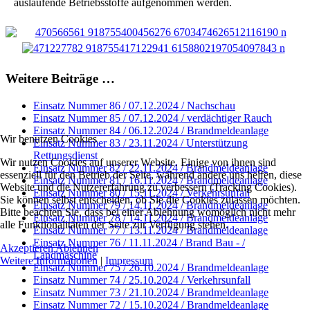
auslaufende Betriebsstoffe aufgenommen werden.
Weitere Beiträge …
Einsatz Nummer 86 / 07.12.2024 / Nachschau
Einsatz Nummer 85 / 07.12.2024 / verdächtiger Rauch
Einsatz Nummer 84 / 06.12.2024 / Brandmeldeanlage
Wir benutzen Cookies
Einsatz Nummer 83 / 23.11.2024 / Unterstützung
Rettungsdienst
Wir nutzen Cookies auf unserer Website. Einige von ihnen sind
Einsatz Nummer 82 / 22.11.2024 / Brandmeldeanlage
essenziell für den Betrieb der Seite, während andere uns helfen, diese
Einsatz Nummer 81 / 16.11.2024 / Brandmeldeanlage
Website und die Nutzererfahrung zu verbessern (Tracking Cookies).
Einsatz Nummer 80 / 15.11.2024 / Verkehrsunfall
Sie können selbst entscheiden, ob Sie die Cookies zulassen möchten.
Einsatz Nummer 79 / 14.11.2024 / Brandmeldeanlage
Bitte beachten Sie, dass bei einer Ablehnung womöglich nicht mehr
Einsatz Nummer 78 / 14.11.2024 / Brandmeldeanlage
alle Funktionalitäten der Seite zur Verfügung stehen.
Einsatz Nummer 77 / 13.11.2024 / Brandmeldeanlage
Einsatz Nummer 76 / 11.11.2024 / Brand Bau - /
Akzeptieren
Ablehnen
Landmaschine
Weitere Informationen
|
Impressum
Einsatz Nummer 75 / 26.10.2024 / Brandmeldeanlage
Einsatz Nummer 74 / 25.10.2024 / Verkehrsunfall
Einsatz Nummer 73 / 21.10.2024 / Brandmeldeanlage
Einsatz Nummer 72 / 15.10.2024 / Brandmeldeanlage