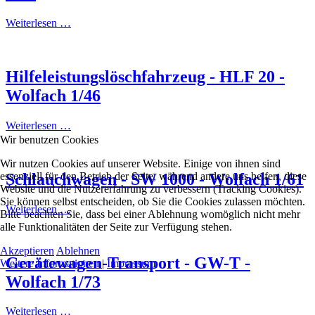
Weiterlesen …
Hilfeleistungslöschfahrzeug - HLF 20 -
Wolfach 1/46
Weiterlesen …
Wir benutzen Cookies
Wir nutzen Cookies auf unserer Website. Einige von ihnen sind
essenziell für den Betrieb der Seite, während andere uns helfen, diese
Schlauchwagen - SW 1000 - Wolfach 1/61
Website und die Nutzererfahrung zu verbessern (Tracking Cookies).
Sie können selbst entscheiden, ob Sie die Cookies zulassen möchten.
Weiterlesen …
Bitte beachten Sie, dass bei einer Ablehnung womöglich nicht mehr
alle Funktionalitäten der Seite zur Verfügung stehen.
Akzeptieren
Ablehnen
Gerätewagen-Transport - GW-T -
Weitere Informationen
|
Impressum
Wolfach 1/73
Weiterlesen …