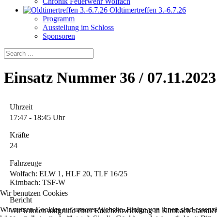
Chronik Feuerwehr Wolfach
Oldtimertreffen 3.-6.7.26
Programm
Ausstellung im Schloss
Sponsoren
Einsatz Nummer 36 / 07.11.202
Uhrzeit
17:47 - 18:45 Uhr
Kräfte
24
Fahrzeuge
Wolfach: ELW 1, HLF 20, TLF 16/25
Kirnbach: TSF-W
Wir benutzen Cookies
Bericht
Wir nutzen Cookies auf unserer Website. Einige von ihnen sind essenzi
Wir wurden aufgrund einer Rauchentwicklung in Kirnbach alarmier