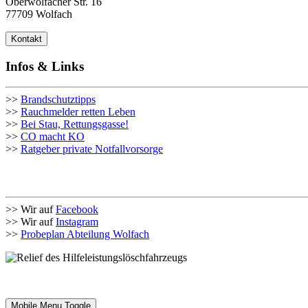
Oberwolfacher Str. 16
77709 Wolfach
Kontakt
Infos & Links
>>
Brandschutztipps
>>
Rauchmelder retten Leben
>>
Bei Stau, Rettungsgasse!
>>
CO macht KO
>>
Ratgeber private Notfallvorsorge
>> Wir auf
Facebook
>> Wir auf
Instagram
>>
Probeplan Abteilung Wolfach
Mobile Menu Toggle