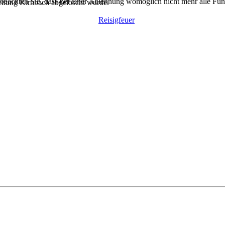
 beachten Sie, dass bei einer Ablehnung womöglich nicht mehr alle Funk
eilung Kirnbach abgelöscht wurde.