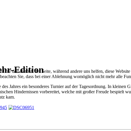
ehr-Edition
ell für den Betrieb der Seite, während andere uns helfen, diese Websit
 beachten Sie, dass bei einer Ablehnung womöglich nicht mehr alle Funk
es Jahres ein besonderes Turnier auf der Tagesordnung. In kleinen Gr
nischen Hindernissen vorbereitet, welche mit großer Freude bespielt 
atz kam.