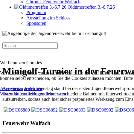
Chronik Feuerwehr Wolfach
Oldtimertreffen 3.-6.7.26
Programm
Ausstellung im Schloss
Sponsoren
Wir benutzen Cookies
Minigolf-Turnier in der Feuerw
Wir nutzen Cookies auf unserer Website. Einige von ihnen sind essenzi
können selbst entscheiden, ob Sie die Cookies zulassen möchten. Bitte
Akzeptieren
Ablehnen
Am vergangenen Dienstag stand bei der ersten Jugendfeuerwehrprobe d
Weitere Informationen
|
Impressum
Dazu hatten die Jugendleiter verschiedene Bahnen mit feuerwehrtech
aufzutreiben, sodass auch hier sicher präpariertes Werkzeug zum Eins
Feuerwehr Wolfach