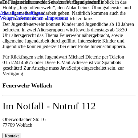
alle Funktionalitäten der Seite zur Verfügung stehen.
Die Jugendleiter werden an diesem Abend einen Einblick in das
Hobby „Jugendfeuerwehr“, den Ablauf eines Übungsdienstes und
Akzeptieren
Ablehnen
die allgemeine Jugendarbeit geben. Natürlich kommen auch die
Weitere Informationen
|
Impressum
Fragen der teilnehmenden Eltern nicht zu kurz.
Der Jugendfeuerwehr können Kinder und Jugendliche ab 10 Jahren
beitreten. In zwei Altersgruppen wird jeweils dienstags ab 18:30
Uhr altersgerecht das Thema Feuerwehr nähergebracht, sowie
allgemeine Jugendarbeit durchgeführt. Interessierte Kinder und
Jugendliche können jederzeit bei einer Probe hineinschnuppern.
Für Rückfragen steht Jugendwart Michael Dieterle per Telefon
0151/24145875 oder
Diese E-Mail-Adresse ist vor Spambots
geschützt! Zur Anzeige muss JavaScript eingeschaltet sein.
zur
Verfügung
Feuerwehr Wolfach
Im Notfall - Notruf 112
Oberwolfacher Str. 16
77709 Wolfach
Kontakt