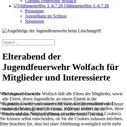
Chronik Feuerwehr Wolfach
Oldtimertreffen 3.-6.7.26
Programm
Ausstellung im Schloss
Sponsoren
Elterabend der
Jugendfeuerwehr Wolfach für
Mitglieder und Interessierte
Wir benutzen Cookies
Die Jugendfeuerwehr Wolfach lädt alle Eltern der Mitglieder, sowie
alle Eltern, deren Jugendliche an einem Eintritt in die
Wir nutzen Cookies auf unserer Website. Einige von ihnen sind
Jugendfeuerwehr interessiert sind, zu einem Elternabend ein. Dieser
essenziell für den Betrieb der Seite, während andere uns helfen, diese
findet am Montag, den 29. Januar 2024 um 19:00 Uhr im
Website und die Nutzererfahrung zu verbessern (Tracking Cookies).
Feuerwehrhaus Wolfach (Oberwolfacher Straße 16) statt.
Sie können selbst entscheiden, ob Sie die Cookies zulassen möchten.
Bitte beachten Sie, dass bei einer Ablehnung womöglich nicht mehr