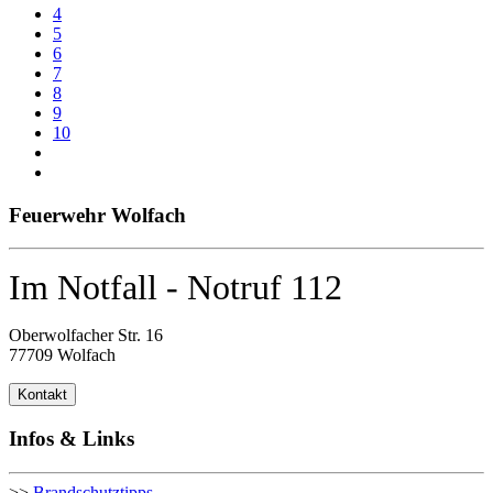
4
5
6
7
8
9
10
Feuerwehr Wolfach
Im Notfall - Notruf 112
Oberwolfacher Str. 16
77709 Wolfach
Kontakt
Infos & Links
>>
Brandschutztipps