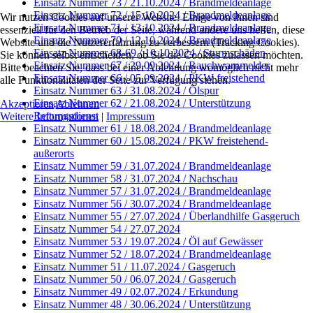
Einsatz Nummer 73 / 21.10.2024 / Brandmeldeanlage
Einsatz Nummer 72 / 15.10.2024 / Brandmeldeanlage
Wir nutzen Cookies auf unserer Website. Einige von ihnen sind
Einsatz Nummer 71 / 13.10.2024 / Brandmeldeanlage
essenziell für den Betrieb der Seite, während andere uns helfen, diese
Einsatz Nummer 70 / 12.10.2024 / Brandmeldeanlage
Website und die Nutzererfahrung zu verbessern (Tracking Cookies).
Einsatz Nummer 68-69 / 10.10.2024 / Sturmschäden
Sie können selbst entscheiden, ob Sie die Cookies zulassen möchten.
Einsatz Nummer 67 / 29.09.2024 / Rauchwarnmelder
Bitte beachten Sie, dass bei einer Ablehnung womöglich nicht mehr
Einsatz Nummer 66 / 05.09.2024 / PKW freistehend
alle Funktionalitäten der Seite zur Verfügung stehen.
Einsatz Nummer 63 / 31.08.2024 / Ölspur
Einsatz Nummer 62 / 21.08.2024 / Unterstützung
Akzeptieren
Ablehnen
Rettungsdienst
Weitere Informationen
|
Impressum
Einsatz Nummer 61 / 18.08.2024 / Brandmeldeanlage
Einsatz Nummer 60 / 15.08.2024 / PKW freistehend-
außerorts
Einsatz Nummer 59 / 31.07.2024 / Brandmeldeanlage
Einsatz Nummer 58 / 31.07.2024 / Nachschau
Einsatz Nummer 57 / 31.07.2024 / Brandmeldeanlage
Einsatz Nummer 56 / 30.07.2024 / Brandmeldeanlage
Einsatz Nummer 55 / 27.07.2024 / Überlandhilfe Gasgeruch
Einsatz Nummer 54 / 27.07.2024
Einsatz Nummer 53 / 19.07.2024 / Öl auf Gewässer
Einsatz Nummer 52 / 18.07.2024 / Brandmeldeanlage
Einsatz Nummer 51 / 11.07.2024 / Gasgeruch
Einsatz Nummer 50 / 06.07.2024 / Gasgeruch
Einsatz Nummer 49 / 02.07.2024 / Erkundung
Einsatz Nummer 48 / 30.06.2024 / Unterstützung