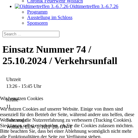
Chronik Feuerwehr Wolfach
Oldtimertreffen 3.-6.7.26
Programm
Ausstellung im Schloss
Sponsoren
Einsatz Nummer 74 /
25.10.2024 / Verkehrsunfall
Uhrzeit
13:26 - 15:45 Uhr
Wir benutzen Cookies
Kräfte
11
Wir nutzen Cookies auf unserer Website. Einige von ihnen sind
essenziell für den Betrieb der Seite, während andere uns helfen, diese
Website und die Nutzererfahrung zu verbessern (Tracking Cookies).
Fahrzeuge
Sie können selbst entscheiden, ob Sie die Cookies zulassen möchten.
Wolfach: ELW 1, HLF 20, GW-T
Bitte beachten Sie, dass bei einer Ablehnung womöglich nicht mehr
alle Funktionalitäten der Seite zur Verfügung stehen.