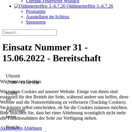
Chronik Feuerwehr Wolfach
Oldtimertreffen 3.-6.7.26
Programm
Ausstellung im Schloss
Sponsoren
Einsatz Nummer 31 -
15.06.2022 - Bereitschaft
Uhrzeit
Wir benutzen Cookies
17:00 - 19:30 Uhr
Wir nutzen Cookies auf unserer Website. Einige von ihnen sind
Kräfte
essenziell für den Betrieb der Seite, während andere uns helfen, diese
10
Website und die Nutzererfahrung zu verbessern (Tracking Cookies).
Sie können selbst entscheiden, ob Sie die Cookies zulassen möchten.
Fahrzeuge
Bitte beachten Sie, dass bei einer Ablehnung womöglich nicht mehr
keine
alle Funktionalitäten der Seite zur Verfügung stehen.
Bericht
Akzeptieren
Ablehnen