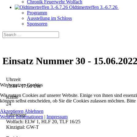
Chronik Feuerwehr Wolfach
Oldtimertreffen 3.-6.7.26
Programm
Ausstellung im Schloss
Sponsoren
Einsatz Nummer 30 - 15.06.202
Uhrzeit
Wir benutzen Cookies
15:44 - 17:00 Uhr
Wir nutzen Cookies auf unserer Website. Einige von ihnen sind essenzi
Kräfte
können selbst entscheiden, ob Sie die Cookies zulassen möchten. Bitte
24
Akzeptieren
Ablehnen
Fahrzeuge
Weitere Informationen
|
Impressum
Wolfach: ELW 1, HLF 20, TLF 16/25
Kinzigtal: GW-T