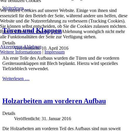
Wir benutzen Cookies
Weiterlesen …
Wir nutzen Cookies auf unserer Website. Einige von ihnen sind
essenziell für den Betrieb der Seite, während andere uns helfen, diese
Website und die Nutzererfahrung zu verbessern (Tracking Cookies).
Sie können selbst entscheiden, ob Sie die Cookies zulassen möchten.
Türen und Klappen
Bitte beachten Sie, dass bei einer Ablehnung womöglich nicht mehr
alle Funktionalitäten der Seite zur Verfügung stehen.
Details
Akzeptieren
Ablehnen
Veröffentlicht: 10. April 2016
Weitere Informationen
|
Impressum
Als erste Teile des Aufbaus wurden die Türen und die vorderen
Geräteraumklappen mit Blech beplankt. Hierzu wird spezielles
Tiefziehblech verwendet.
Weiterlesen …
Holzarbeiten am vorderen Aufbau
Details
Veröffentlicht: 31. Januar 2016
Die Holzarbeiten am vorderen Teil des Aufbaus sind nun soweit